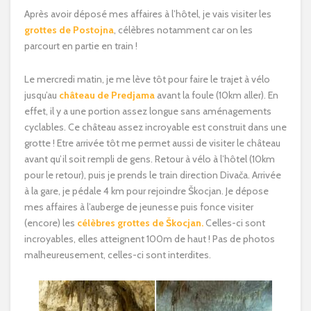
Après avoir déposé mes affaires à l’hôtel, je vais visiter les
grottes de Postojna
, célèbres notamment car on les
parcourt en partie en train !
Le mercredi matin, je me lève tôt pour faire le trajet à vélo
jusqu’au
château de Predjama
avant la foule (10km aller). En
effet, il y a une portion assez longue sans aménagements
cyclables. Ce château assez incroyable est construit dans une
grotte ! Etre arrivée tôt me permet aussi de visiter le château
avant qu’il soit rempli de gens. Retour à vélo à l’hôtel (10km
pour le retour), puis je prends le train direction Divača. Arrivée
à la gare, je pédale 4 km pour rejoindre Škocjan. Je dépose
mes affaires à l’auberge de jeunesse puis fonce visiter
(encore) les
célèbres grottes de Škocjan.
Celles-ci sont
incroyables, elles atteignent 100m de haut ! Pas de photos
malheureusement, celles-ci sont interdites.