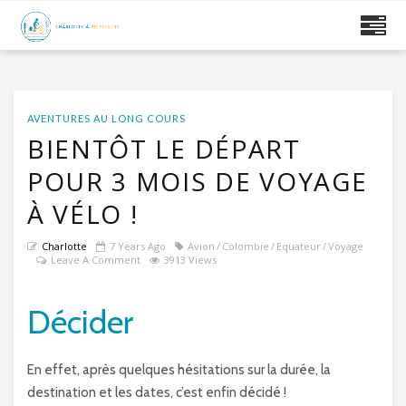
AVENTURES AU LONG COURS
BIENTÔT LE DÉPART
POUR 3 MOIS DE VOYAGE
À VÉLO !
Charlotte
7 Years Ago
Avion
Colombie
Equateur
Voyage
Leave A Comment
3913 Views
Décider
En effet, après quelques hésitations sur la durée, la
destination et les dates, c’est enfin décidé !