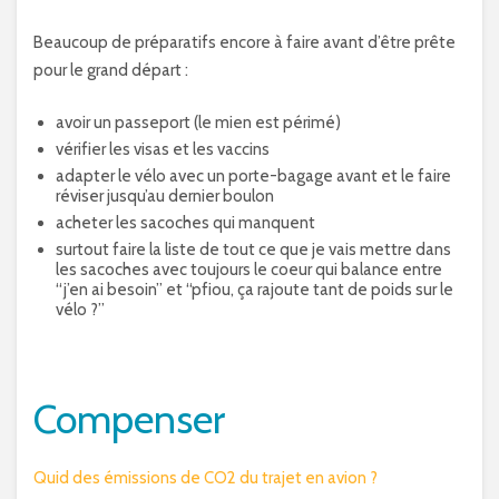
Beaucoup de préparatifs encore à faire avant d’être prête
pour le grand départ :
avoir un passeport (le mien est périmé)
vérifier les visas et les vaccins
adapter le vélo avec un porte-bagage avant et le faire
réviser jusqu’au dernier boulon
acheter les sacoches qui manquent
surtout faire la liste de tout ce que je vais mettre dans
les sacoches avec toujours le coeur qui balance entre
“j’en ai besoin” et “pfiou, ça rajoute tant de poids sur le
vélo ?”
Compenser
Quid des émissions de CO2 du trajet en avion ?