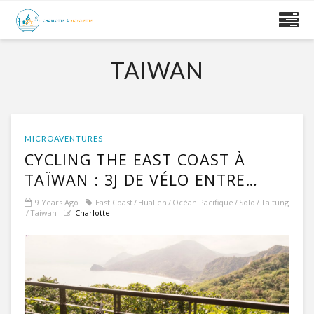
TAIWAN
MICROAVENTURES
CYCLING THE EAST COAST À
TAÏWAN : 3J DE VÉLO ENTRE
HUALIEN ET TAITUNG
9 Years Ago
East Coast
Hualien
Océan Pacifique
Solo
Taitung
Taiwan
Charlotte