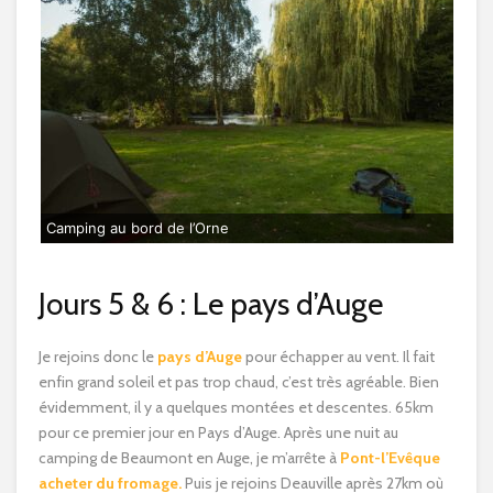
Camping au bord de l’Orne
Jours 5 & 6 : Le pays d’Auge
Je rejoins donc le
pays d’Auge
pour échapper au vent. Il fait
enfin grand soleil et pas trop chaud, c’est très agréable. Bien
évidemment, il y a quelques montées et descentes. 65km
pour ce premier jour en Pays d’Auge. Après une nuit au
camping de Beaumont en Auge, je m’arrête à
Pont-l’Evêque
acheter du fromage.
Puis je rejoins Deauville après 27km où