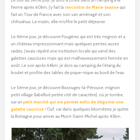
Le soir du 3ème jour, je dors à Ernée dans un camping à la
ferme après 60km. J’y fait la
rencontre de Marie-Jeanne
qui
fait un Tour de France avec son van aménagé et son
chihuahua. Le matin, elle m’offre le petit déjeuner.
Le 4ème jour, je découvre Fougères qui est très mignon et a
un château impressionnant mais quelques pentes assez
raides. J’avais repéré une institution locale qui vend des
galettes saucisses mais qui est malheureusement fermée en
août. Le soir après 64km, je dors au camping de l’étang du
boulet et profite des tables de pique-nique au bord de l’eau.
Le 5ème jour, je découvre Bazouges-la-Pérouse, mignon
petit village (labellisé petite cité de caractère), où je tombe
sur un
petit marché qui me permet enfin de déguster une
galette saucisse !
Ouf, car dans quelques kilomètres je quitte
la Bretagne pour arriver au Mont-Saint-Michel après 43km.