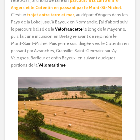
l’été 2021, j’ai choisi de faire un
parcours à la carte entre
Angers et le Cotentin en passant par le Mont-St-Michel.
C’est un
trajet entre terre et mer,
au départ d’Angers dans les
Pays de la Loire jusqu’à Bayeux en Normandie. J’ai d’abord suivi
le parcours balisé de la
Vélofrancette
le long de la Mayenne,
puis fait une incursion en Bretagne avant de rejoindre le
Mont-Saint-Michel. Puis je me suis dirigée vers le Cotentin en
passant par Avranches, Granville, Saint-Germain-sur-Ay,
Valognes, Barfleur et enfin Bayeux, en suivant quelques
portions de la
Vélomaritime
.