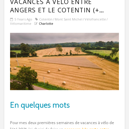
VACANCES À VÉLO ENTRE
ANGERS ET LE COTENTIN (+
MONT-ST-MICHEL)
5 Years Ago
Cotentin
Mont Saint Michel
Vélofrancette
Vélomaritime
Charlotte
En quelques mots
Pour mes deux premières semaines de vacances à vélo de