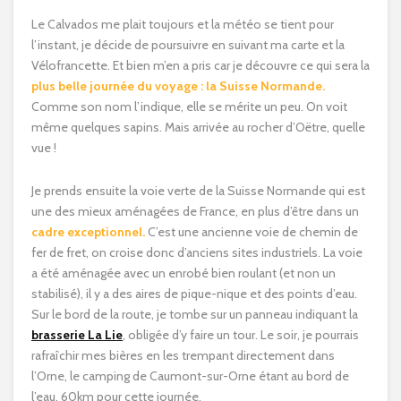
Le Calvados me plait toujours et la météo se tient pour
l’instant, je décide de poursuivre en suivant ma carte et la
Vélofrancette. Et bien m’en a pris car je découvre ce qui sera la
plus belle journée du voyage : la Suisse Normande.
Comme son nom l’indique, elle se mérite un peu. On voit
même quelques sapins. Mais arrivée au rocher d’Oëtre, quelle
vue !
Je prends ensuite la voie verte de la Suisse Normande qui est
une des mieux aménagées de France, en plus d’être dans un
cadre exceptionnel.
C’est une ancienne voie de chemin de
fer de fret, on croise donc d’anciens sites industriels. La voie
a été aménagée avec un enrobé bien roulant (et non un
stabilisé), il y a des aires de pique-nique et des points d’eau.
Sur le bord de la route, je tombe sur un panneau indiquant la
brasserie La Lie
, obligée d’y faire un tour. Le soir, je pourrais
rafraîchir mes bières en les trempant directement dans
l’Orne, le camping de Caumont-sur-Orne étant au bord de
l’eau. 60km pour cette journée.