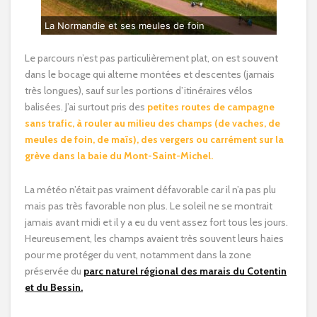
La Normandie et ses meules de foin
Le parcours n’est pas particulièrement plat, on est souvent
dans le bocage qui alterne montées et descentes (jamais
très longues), sauf sur les portions d’itinéraires vélos
balisées. J’ai surtout pris des
petites routes de campagne
sans trafic, à rouler au milieu des champs (de vaches, de
meules de foin, de maïs), des vergers ou carrément sur la
grève dans la baie du Mont-Saint-Michel.
La météo n’était pas vraiment défavorable car il n’a pas plu
mais pas très favorable non plus. Le soleil ne se montrait
jamais avant midi et il y a eu du vent assez fort tous les jours.
Heureusement, les champs avaient très souvent leurs haies
pour me protéger du vent, notamment dans la zone
préservée du
parc naturel régional des marais du Cotentin
et du Bessin.