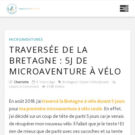
MICROAVENTURES
TRAVERSÉE DE LA
BRETAGNE : 5J DE
MICROAVENTURE À VÉLO
Charlotte
8 Years Ago
Bretagne
Canal
Vélodyssée
Leave A Comment
3168 Views
En août 2018, j’ai
traversé la Bretagne à vélo durant 5 jours
pour
ma première microaventure à vélo seule.
En effet,
j’ai décidé sur un coup de tête de partir 5 jours car je venais
de récupérer mon nouveau vélo. Il fallait que je le teste ! Et
rien de mieux que de partir avec ses sacoches et sa tente